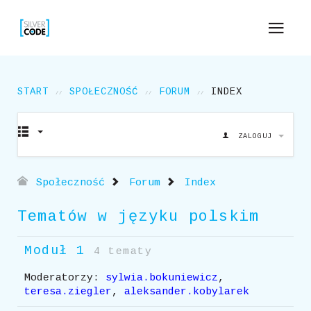
START
SPOŁECZNOŚĆ
FORUM
INDEX
ZALOGUJ
Społeczność
Forum
Index
Tematów w języku polskim
Moduł 1
4 tematy
Moderatorzy:
sylwia.bokuniewicz
,
teresa.ziegler
,
aleksander.kobylarek