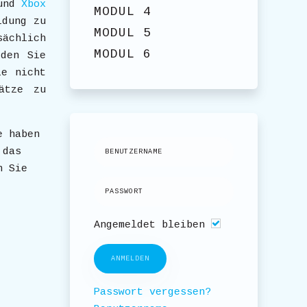
und
Xbox
MODUL 4
ldung zu
MODUL 5
sächlich
MODUL 6
rden Sie
ie nicht
ätze zu
e haben
 das
n Sie
Angemeldet bleiben
ANMELDEN
Passwort vergessen?