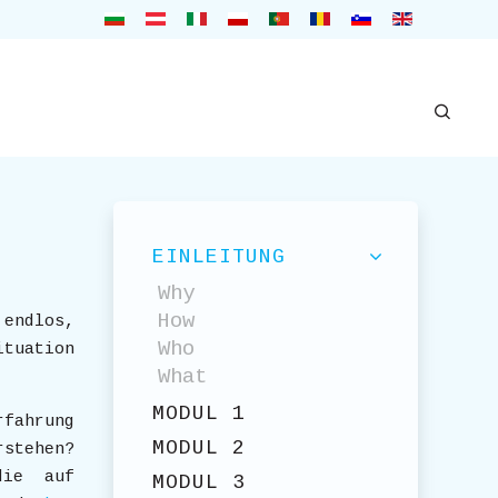
EINLEITUNG
Why
How
 endlos,
Who
ituation
What
MODUL 1
rfahrung
MODUL 2
rstehen?
die auf
MODUL 3